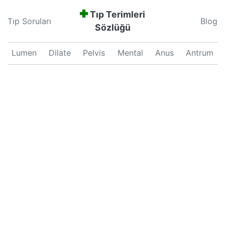
Tıp Terimleri
Tıp Soruları
Blog
Sözlüğü
Lumen
Dilate
Pelvis
Mental
Anus
Antrum
Neonatal
Septum
Proliferation
Pars
Major
Uterus