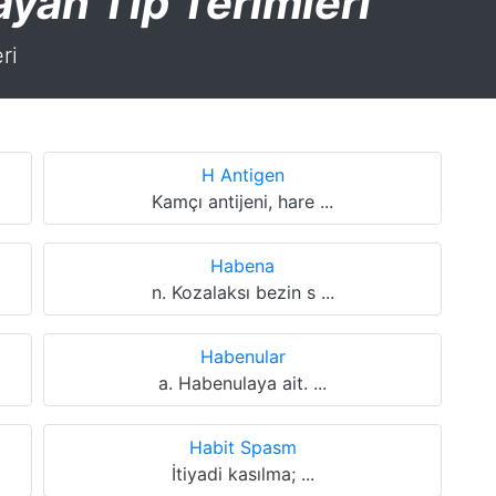
layan Tıp Terimleri
ri
H Antigen
Kamçı antijeni, hare ...
Habena
n. Kozalaksı bezin s ...
Habenular
a. Habenulaya ait. ...
Habit Spasm
İtiyadi kasılma; ...