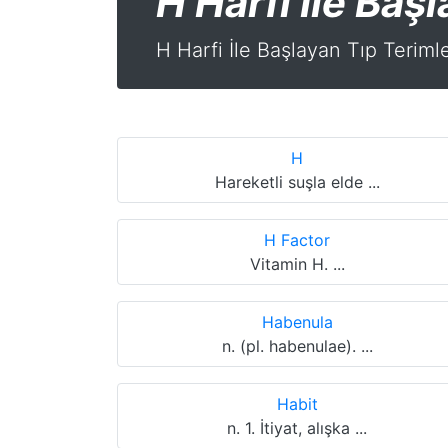
H Harfi İle Baş
H Harfi İle Başlayan Tıp Terimle
H
Hareketli suşla elde ...
H Factor
Vitamin H. ...
Habenula
n. (pl. habenulae). ...
Habit
n. 1. İtiyat, alışka ...