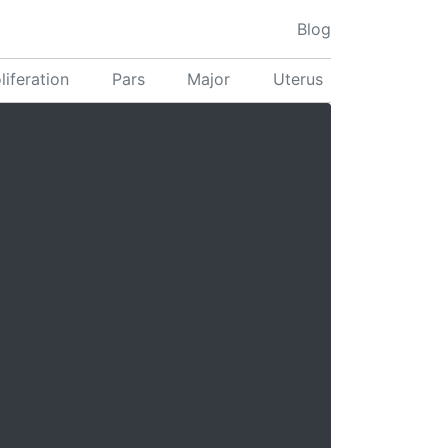
Blog
liferation
Pars
Major
Uterus