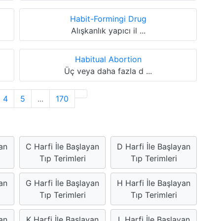
Habit-Formingi Drug
Alışkanlık yapıcı il ...
Habitual Abortion
Üç veya daha fazla d ...
4
5
...
170
yan
C Harfi İle Başlayan
D Harfi İle Başlayan
Tıp Terimleri
Tıp Terimleri
an
G Harfi İle Başlayan
H Harfi İle Başlayan
Tıp Terimleri
Tıp Terimleri
an
K Harfi İle Başlayan
L Harfi İle Başlayan