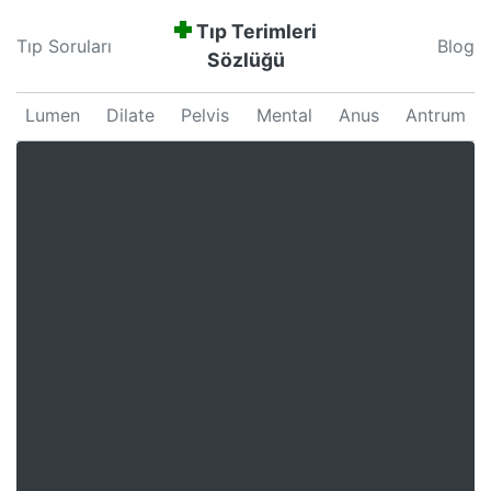
Tıp Terimleri
Tıp Soruları
Blog
Sözlüğü
Lumen
Dilate
Pelvis
Mental
Anus
Antrum
Neonatal
Septum
Proliferation
Pars
Major
Uterus