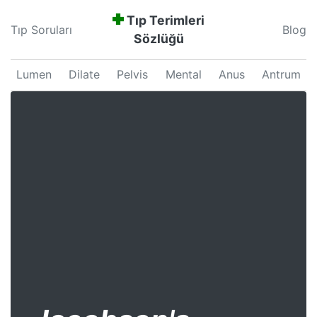
Tıp Terimleri
Tıp Soruları
Blog
Sözlüğü
Lumen
Dilate
Pelvis
Mental
Anus
Antrum
Neonatal
Septum
Proliferation
Pars
Major
Uterus