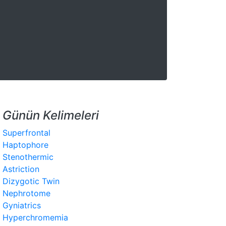
Günün Kelimeleri
Superfrontal
Haptophore
Stenothermic
Astriction
Dizygotic Twin
Nephrotome
Gyniatrics
Hyperchromemia