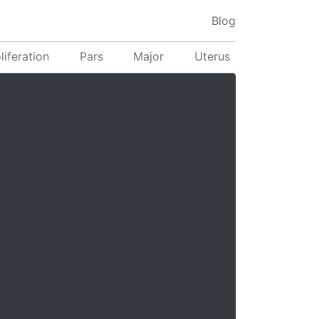
Blog
liferation
Pars
Major
Uterus