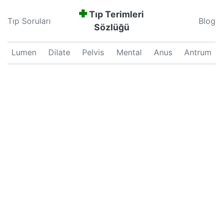
Tıp Terimleri
Tıp Soruları
Blog
Sözlüğü
Lumen
Dilate
Pelvis
Mental
Anus
Antrum
Neonatal
Septum
Proliferation
Pars
Major
Uterus