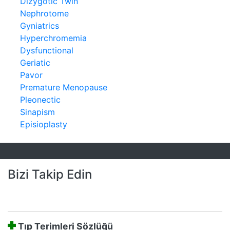
Dizygotic Twin
Nephrotome
Gyniatrics
Hyperchromemia
Dysfunctional
Geriatic
Pavor
Premature Menopause
Pleonectic
Sinapism
Episioplasty
Bizi Takip Edin
Tıp Terimleri Sözlüğü