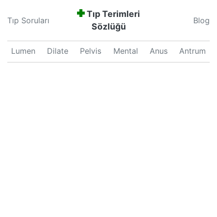
Tıp Terimleri
Tıp Soruları
Blog
Sözlüğü
Lumen
Dilate
Pelvis
Mental
Anus
Antrum
Neonatal
Septum
Proliferation
Pars
Major
Uterus