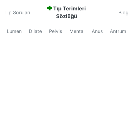
Tıp Terimleri
Tıp Soruları
Blog
Sözlüğü
Lumen
Dilate
Pelvis
Mental
Anus
Antrum
Neonatal
Septum
Proliferation
Pars
Major
Uterus