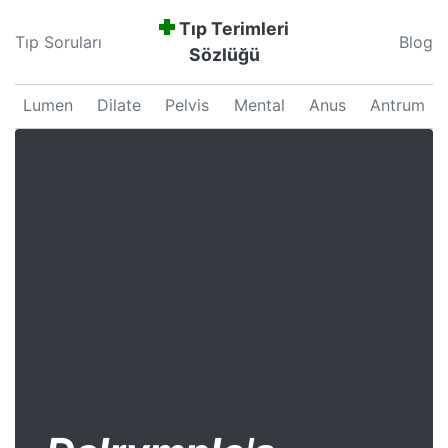
Tıp Terimleri
Tıp Soruları
Blog
Sözlüğü
Lumen
Dilate
Pelvis
Mental
Anus
Antrum
Neonatal
Septum
Proliferation
Pars
Major
Uterus