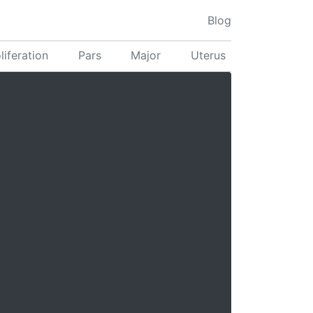
Blog
liferation
Pars
Major
Uterus