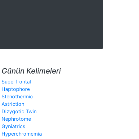
Günün Kelimeleri
Superfrontal
Haptophore
Stenothermic
Astriction
Dizygotic Twin
Nephrotome
Gyniatrics
Hyperchromemia