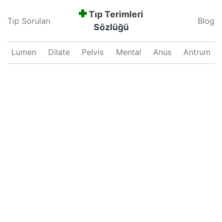
Tıp Terimleri
Tıp Soruları
Blog
Sözlüğü
Lumen
Dilate
Pelvis
Mental
Anus
Antrum
Neonatal
Septum
Proliferation
Pars
Major
Uterus