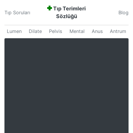
Tıp Terimleri
Tıp Soruları
Blog
Sözlüğü
Lumen
Dilate
Pelvis
Mental
Anus
Antrum
Neonatal
Septum
Proliferation
Pars
Major
Uterus