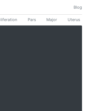
Blog
liferation
Pars
Major
Uterus