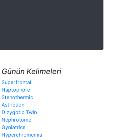
Günün Kelimeleri
Superfrontal
Haptophore
Stenothermic
Astriction
Dizygotic Twin
Nephrotome
Gyniatrics
Hyperchromemia