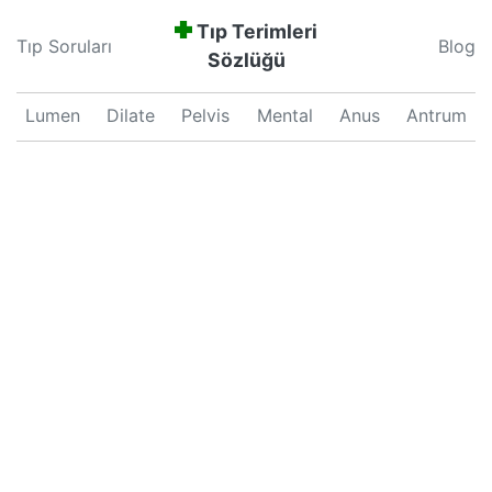
Tıp Terimleri
Tıp Soruları
Blog
Sözlüğü
Lumen
Dilate
Pelvis
Mental
Anus
Antrum
Neonatal
Septum
Proliferation
Pars
Major
Uterus