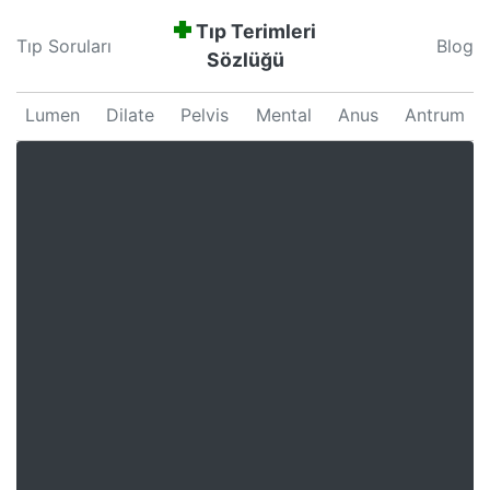
Tıp Terimleri
Tıp Soruları
Blog
Sözlüğü
Lumen
Dilate
Pelvis
Mental
Anus
Antrum
Neonatal
Septum
Proliferation
Pars
Major
Uterus