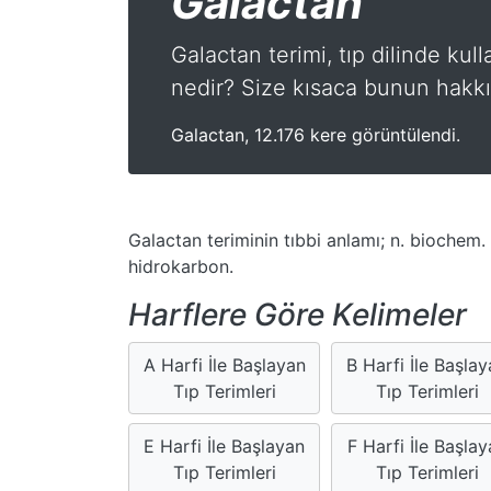
Galactan
Galactan terimi, tıp dilinde kul
nedir? Size kısaca bunun hakkın
Galactan, 12.176 kere görüntülendi.
Galactan teriminin tıbbi anlamı; n. bioche
hidrokarbon.
Harflere Göre Kelimeler
A Harfi İle Başlayan
B Harfi İle Başla
Tıp Terimleri
Tıp Terimleri
E Harfi İle Başlayan
F Harfi İle Başlay
Tıp Terimleri
Tıp Terimleri