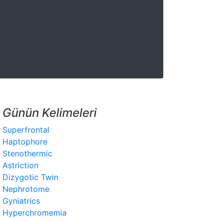
Günün Kelimeleri
Superfrontal
Haptophore
Stenothermic
Astriction
Dizygotic Twin
Nephrotome
Gyniatrics
Hyperchromemia