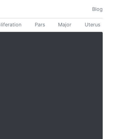
Blog
liferation
Pars
Major
Uterus