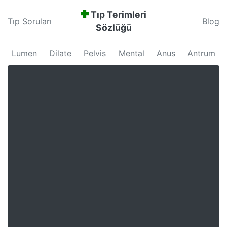
Tıp Terimleri
Tıp Soruları
Blog
Sözlüğü
Lumen
Dilate
Pelvis
Mental
Anus
Antrum
Neonatal
Septum
Proliferation
Pars
Major
Uterus