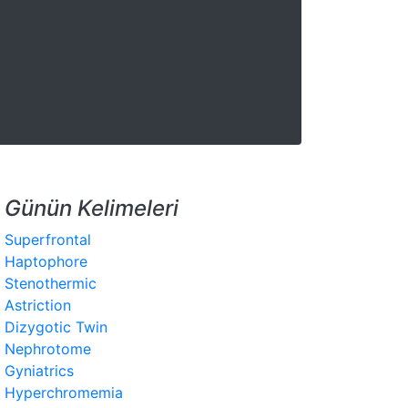
Günün Kelimeleri
Superfrontal
Haptophore
Stenothermic
Astriction
Dizygotic Twin
Nephrotome
Gyniatrics
Hyperchromemia