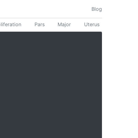
Blog
liferation
Pars
Major
Uterus