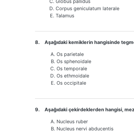
Globus pallidus
Corpus geniculatum laterale
Talamus
8.
Aşağıdaki kemiklerin hangisinde teg
Os parietale
Os sphenoidale
Os temporale
Os ethmoidale
Os occipitale
9.
Aşağıdaki çekirdeklerden hangisi, m
Nucleus ruber
Nucleus nervi abducentis