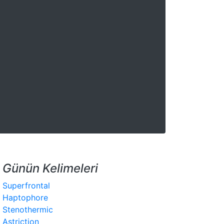
Günün Kelimeleri
Superfrontal
Haptophore
Stenothermic
Astriction