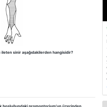
 ileten sinir aşağıdakilerden hangisidir?
ulak boşluğundaki promontorium’un üzerinden