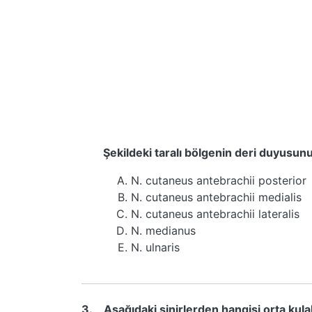
Şekildeki taralı bölgenin deri duyusunu
N. cutaneus antebrachii posterior
N. cutaneus antebrachii medialis
N. cutaneus antebrachii lateralis
N. medianus
N. ulnaris
3.
Aşağıdaki sinirlerden hangisi orta k