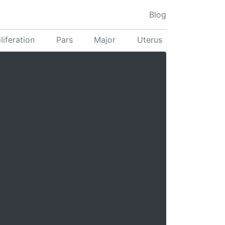
Blog
liferation
Pars
Major
Uterus