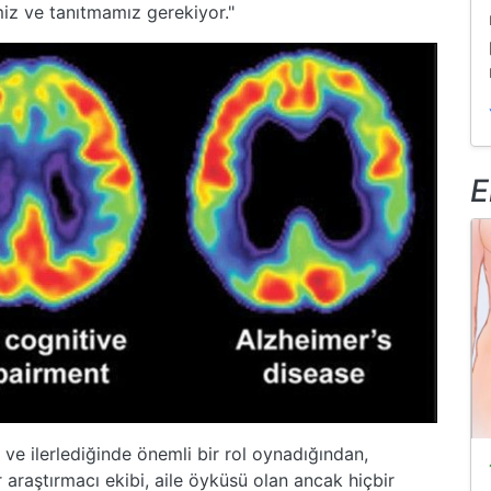
miz ve tanıtmamız gerekiyor."
E
 ve ilerlediğinde önemli bir rol oynadığından,
 araştırmacı ekibi, aile öyküsü olan ancak hiçbir