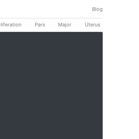
Blog
liferation
Pars
Major
Uterus