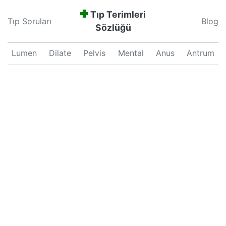
Tıp Terimleri
Tıp Soruları
Blog
Sözlüğü
Lumen
Dilate
Pelvis
Mental
Anus
Antrum
Neonatal
Septum
Proliferation
Pars
Major
Uterus