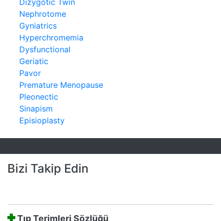
Dizygotic Twin
Nephrotome
Gyniatrics
Hyperchromemia
Dysfunctional
Geriatic
Pavor
Premature Menopause
Pleonectic
Sinapism
Episioplasty
Bizi Takip Edin
Tıp Terimleri Sözlüğü